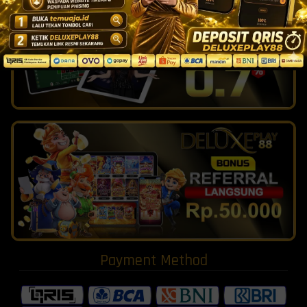
Payment Method