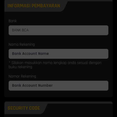
INFORMASI PEMBAYARAN
Bank
Nama Rekening
* Silakan masukkan nama lengkap anda sesuai dengan
buku rekening
Nomor Rekening
SECURITY CODE