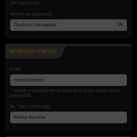
cth: katasandi1
Konfirmasi Katasandi
INFORMASI KONTAK
Email
* Silakan masukkan email yang aktif untuk tujuan reset
kata sandi
No. Telp / Whatsapp