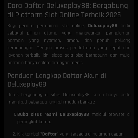
Cara Daftar Deluxeplay88: Bergabung
di Platform Slot Online Terbaik 2025
Bagi pecinta permainan slot online,
Deluxeplay88
hadir
sebagai pilihan utama yang menawarkan pengalaman
bermain yang nyaman, aman, dan penuh peluang
kemenangan. Dengan proses pendaftaran yang cepat dan
layanan terbaik, kini siapa saja bisa bergabung dan mulai
bermain hanya dalam hitungan menit.
Panduan Lengkap Daftar Akun di
Deluxeplay88
Untuk bergabung di situs Deluxeplay88, kamu hanya perlu
mengikuti beberapa langkah mudah berikut:
Buka situs resmi Deluxeplay88
melalui browser di
perangkat kamu.
Klik tombol
"Daftar"
yang tersedia di halaman depan.